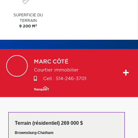
SUPERFICIE DU
TERRAIN
2
9 200 M
MARC
CÔTÉ
Courtier immobilier
Cell.:
514-246-3701
Terrain (résidentiel) 269 000 $
Brownsburg-Chatham